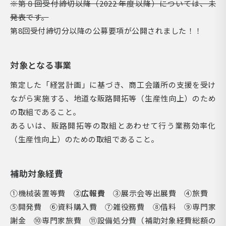
※第８回受付締切以降（2022 年度以降）については、未
発表です。
第8回受付締切分以降の公募要項が公開されました！！
対象となる事業
策定した「経営計画」に基づき、商工会議所の支援を受け
ながら実施する、地道な販路開拓等（生産性向上）のため
の取組であること。
あるいは、販路開拓等の取組とあわせて行う業務効率化
（生産性向上）のための取組であること。
補助対象経費
①機械装置等費
②広報費
③展示会等出展費 ④旅費
⑤開発費 ⑥資料購入費 ⑦雑役務費 ⑧借料 ⑨専門家
謝金 ⑩専門家旅費 ⑪設備処分費（補助対象経費総額の