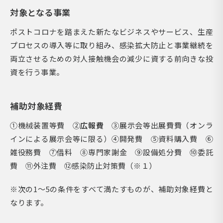
対象となる事業
ポストコロナを踏まえた新たなビジネスやサービス、生産
プロセスの導入等に取り組み、感染拡大防止と事業継続を
両立させるための対人接触機会の減少に資する前向きな投
資を行う事業。
補助対象経費
①機械装置等費 ②
広報費
③展示会等出展費費（オンラ
インによる展示会等に限る）④開発費 ⑤資料購入費 ⑥
雑役務費 ⑦借料 ⑧専門家謝金 ⑨設備処分費 ⑩委託
費 ⑪外注費 ⑫感染防止対策費（※１）
※次の1～5の条件をすべて満たすものが、補助対象経費と
なります。