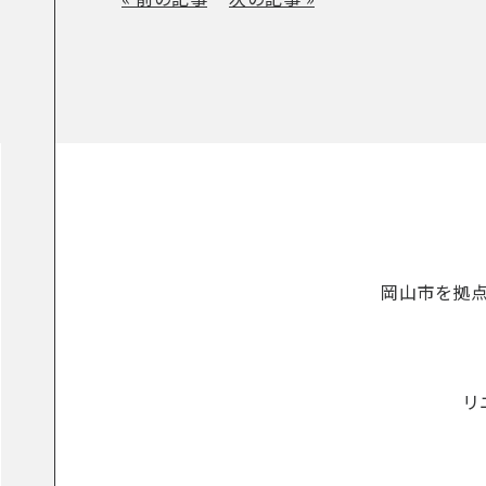
岡山市を拠
リ